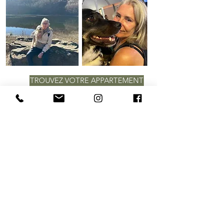
TROUVEZ VOTRE APPARTEMENT
Spino Secco
Via Franceschino Malaspina 7
54026 Mulazzo (Canton Louisiane)
Italie